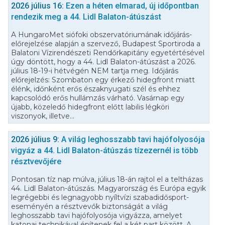
2026 július 16:
Ezen a héten elmarad, új időpontban
rendezik meg a 44. Lidl Balaton-átúszást
A HungaroMet siófoki obszervatóriumának időjárás-
előrejelzése alapján a szervező, Budapest Sportiroda a
Balatoni Vízirendészeti Rendőrkapitány egyetértésével
úgy döntött, hogy a 44. Lidl Balaton-átúszást a 2026.
július 18-19-i hétvégén NEM tartja meg. Időjárás
előrejelzés: Szombaton egy érkező hidegfront miatt
élénk, időnként erős északnyugati szél és ehhez
kapcsolódó erős hullámzás várható. Vasárnap egy
újabb, közeledő hidegfront előtt labilis légköri
viszonyok, illetve...
2026 július 9:
A világ leghosszabb tavi hajófolyosója
vigyáz a 44. Lidl Balaton-átúszás tízezernél is több
résztvevőjére
Pontosan tíz nap múlva, július 18-án rajtol el a teltházas
44. Lidl Balaton-átúszás. Magyarország és Európa egyik
legrégebbi és legnagyobb nyíltvízi szabadidősport-
eseményén a résztvevők biztonságát a világ
leghosszabb tavi hajófolyosója vigyázza, amelyet
katonai technikával építenek fel a két part között. A