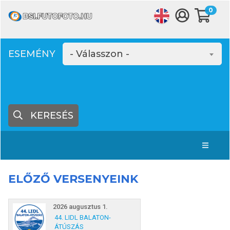
0
ESEMÉNY
- Válasszon -
KERESÉS
ELŐZŐ VERSENYEINK
2026 augusztus 1.
44. LIDL BALATON-
ÁTÚSZÁS