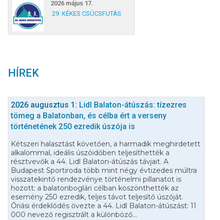
2026 május 17.
29. KÉKES CSÚCSFUTÁS
HÍREK
2026 augusztus 1:
Lidl Balaton-átúszás: tízezres
tömeg a Balatonban, és célba ért a verseny
történetének 250 ezredik úszója is
Kétszeri halasztást követően, a harmadik meghirdetett
alkalommal, ideális úszóidőben teljesíthették a
résztvevők a 44. Lidl Balaton-átúszás távjait. A
Budapest Sportiroda több mint négy évtizedes múltra
visszatekintő rendezvénye történelmi pillanatot is
hozott: a balatonboglári célban köszönthették az
esemény 250 ezredik, teljes távot teljesítő úszóját.
Óriási érdeklődés övezte a 44. Lidl Balaton-átúszást: 11
000 nevező regisztrált a különböző...