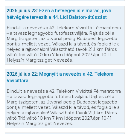
2026 július 23:
Ezen a hétvégén is elmarad, jövő
hétvégére tervezik a 44. Lidl Balaton-átúszást
Elindult a nevezés a 42. Telekom Vivicittá Félmaratonra
– a tavasz legnagyobb futófesztiváljára. Rajt és cél a
Margitszigeten, az útvonal pedig Budapest legszebb
pontjai mellett vezet. Válaszd ki a távod, és foglald le a
helyed a rajtvonalon! Választható távok 21,1 km Páros
váltó Trió váltó 10 km 7 km Időpont 2027.ápr. 10-11.
Helyszín Margitsziget Nevezés...
2026 július 22:
Megnyílt a nevezés a 42. Telekom
Vivicittára!
Elindult a nevezés a 42. Telekom Vivicittá Félmaratonra
– a tavasz legnagyobb futófesztiváljára. Rajt és cél a
Margitszigeten, az útvonal pedig Budapest legszebb
pontjai mellett vezet. Válaszd ki a távod, és foglald le a
helyed a rajtvonalon! Választható távok 21,1 km Páros
váltó Trió váltó 10 km 7 km Időpont 2027.ápr. 10-11.
Helyszín Margitsziget Nevezés...