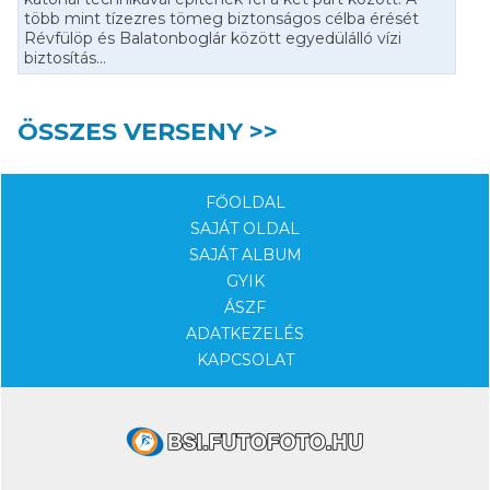
több mint tízezres tömeg biztonságos célba érését
Révfülöp és Balatonboglár között egyedülálló vízi
biztosítás...
ÖSSZES VERSENY >>
FŐOLDAL
SAJÁT OLDAL
SAJÁT ALBUM
GYIK
ÁSZF
ADATKEZELÉS
KAPCSOLAT