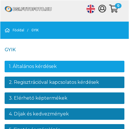
0
Főoldal
/
GYIK
GYIK
1. Általános kérdések
2. Regisztrációval kapcsolatos kérdések
3. Elérhető képtermékek
4. Díjak és kedvezmények