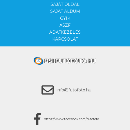
SAJÁT OLDAL
SAJÁT ALBUM
GYIK
ÁSZF
ADATKEZELÉS
KAPCSOLAT
info@futofoto.hu
https://www.facebook.com/futofoto