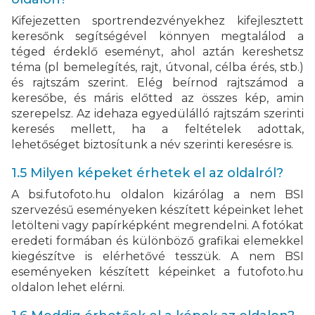
Kifejezetten sportrendezvényekhez kifejlesztett
keresőnk segítségével könnyen megtalálod a
téged érdeklő eseményt, ahol aztán kereshetsz
téma (pl bemelegítés, rajt, útvonal, célba érés, stb.)
és rajtszám szerint. Elég beírnod rajtszámod a
keresőbe, és máris előtted az összes kép, amin
szerepelsz. Az idehaza egyedülálló rajtszám szerinti
keresés mellett, ha a feltételek adottak,
lehetőséget biztosítunk a név szerinti keresésre is.
1.5 Milyen képeket érhetek el az oldalról?
A bsi.futofoto.hu oldalon kizárólag a nem BSI
szervezésű eseményeken készített képeinket lehet
letölteni vagy papírképként megrendelni. A fotókat
eredeti formában és különböző grafikai elemekkel
kiegészítve is elérhetővé tesszük. A nem BSI
eseményeken készített képeinket a futofoto.hu
oldalon lehet elérni.