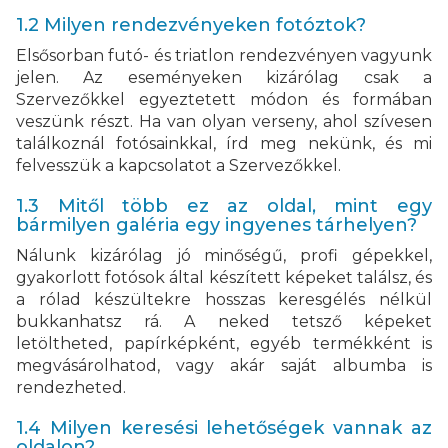
1.2 Milyen rendezvényeken fotóztok?
Elsősorban futó- és triatlon rendezvényen vagyunk
jelen. Az eseményeken kizárólag csak a
Szervezőkkel egyeztetett módon és formában
veszünk részt. Ha van olyan verseny, ahol szívesen
találkoznál fotósainkkal, írd meg nekünk, és mi
felvesszük a kapcsolatot a Szervezőkkel.
1.3 Mitől több ez az oldal, mint egy
bármilyen galéria egy ingyenes tárhelyen?
Nálunk kizárólag jó minőségű, profi gépekkel,
gyakorlott fotósok által készített képeket találsz, és
a rólad készültekre hosszas keresgélés nélkül
bukkanhatsz rá. A neked tetsző képeket
letöltheted, papírképként, egyéb termékként is
megvásárolhatod, vagy akár saját albumba is
rendezheted.
1.4 Milyen keresési lehetőségek vannak az
oldalon?