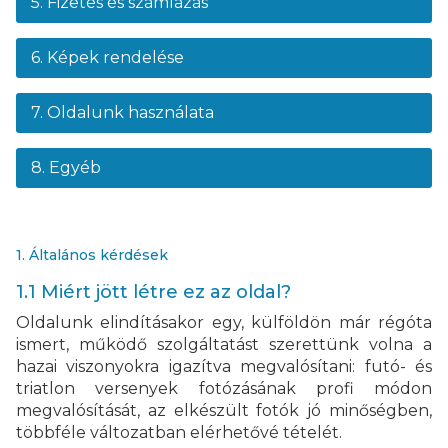
5. Fizetés és számlázás
6. Képek rendelése
7. Oldalunk használata
8. Egyéb
1. Általános kérdések
1.1 Miért jött létre ez az oldal?
Oldalunk elindításakor egy, külföldön már régóta
ismert, működő szolgáltatást szerettünk volna a
hazai viszonyokra igazítva megvalósítani: futó- és
triatlon versenyek fotózásának profi módon
megvalósítását, az elkészült fotók jó minőségben,
többféle változatban elérhetővé tételét.