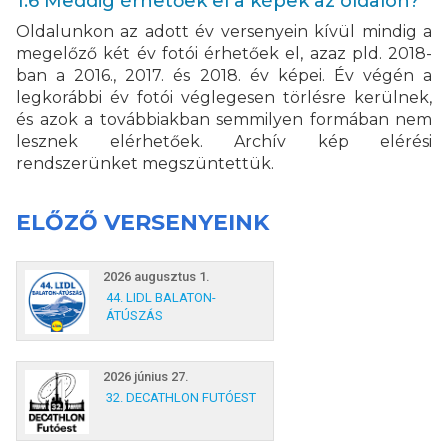
1.6 Meddig érhetőek el a képek az oldalon?
Oldalunkon az adott év versenyein kívül mindig a
megelőző két év fotói érhetőek el, azaz pld. 2018-
ban a 2016., 2017. és 2018. év képei. Év végén a
legkorábbi év fotói véglegesen törlésre kerülnek,
és azok a továbbiakban semmilyen formában nem
lesznek elérhetőek. Archív kép elérési
rendszerünket megszüntettük.
ELŐZŐ VERSENYEINK
2026 augusztus 1.
44. LIDL BALATON-
ÁTÚSZÁS
2026 június 27.
32. DECATHLON FUTÓEST