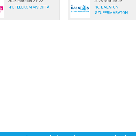
2026 március 21-22.
2026 február 26.
41. TELEKOM VIVICITTÁ
16. BALATON
SZUPERMARATON