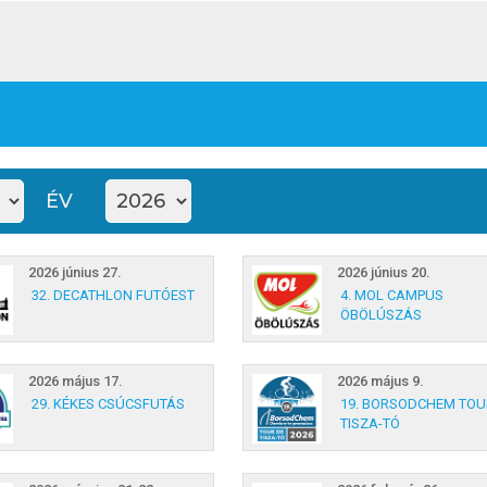
ÉV
2026 június 27.
2026 június 20.
32. DECATHLON FUTÓEST
4. MOL CAMPUS
ÖBÖLÚSZÁS
2026 május 17.
2026 május 9.
29. KÉKES CSÚCSFUTÁS
19. BORSODCHEM TOU
TISZA-TÓ